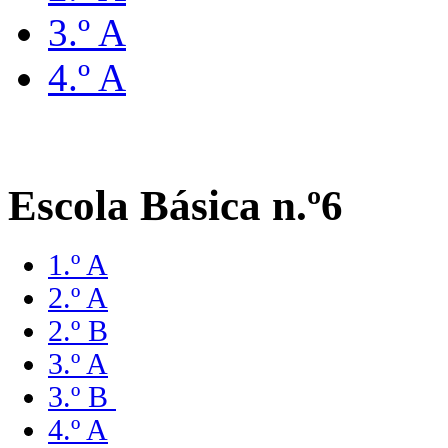
3.º A
4.º A
Escola Básica n.º6
1.º A
2.º A
2.º B
3.º A
3.º B
4.º A