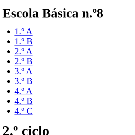
Escola Básica n.º8
1.º A
1.º B
2.º A
2.º B
3.º A
3.º B
4.º A
4.º B
4.º C
2.º ciclo