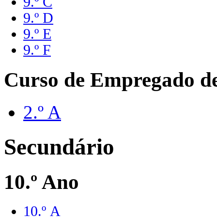
9.º C
9.º D
9.º E
9.º F
Curso de Empregado de
2.º A
Secundário
10.º Ano
10.º A