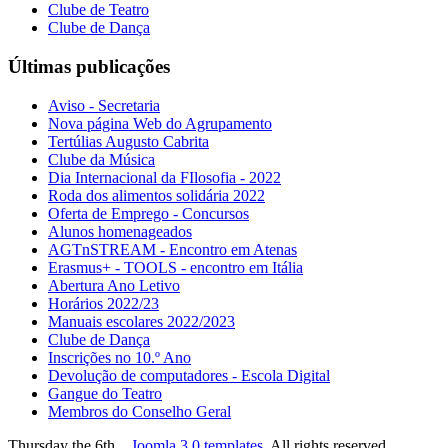
Clube de Teatro
Clube de Dança
Últimas publicações
Aviso - Secretaria
Nova página Web do Agrupamento
Tertúlias Augusto Cabrita
Clube da Música
Dia Internacional da FIlosofia - 2022
Roda dos alimentos solidária 2022
Oferta de Emprego - Concursos
Alunos homenageados
AGTnSTREAM - Encontro em Atenas
Erasmus+ - TOOLS - encontro em Itália
Abertura Ano Letivo
Horários 2022/23
Manuais escolares 2022/2023
Clube de Dança
Inscrições no 10.º Ano
Devolução de computadores - Escola Digital
Gangue do Teatro
Membros do Conselho Geral
Thursday the 6th. .
Joomla 3.0 templates
. All rights reserved.