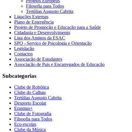
Projetos Europeus
Filosofia para Todos
Tertúlias Augusto Cabrita
Ligações Externas
Plano de Emergência
Projeto de Promoção e Educação para a Saúde
Cidadania e Desenvolvimento
Liga dos Amigos da ESAC
SPO - Serviço de Psicologia e Orientação
Legislação
Contactos
Associação de Estudantes
Associação de Pais e Encarregados de Educação
Subcategorias
Clube de Robótica
Clube do Calhau
Tertúlias Augusto Cabrita
Desporto Escolar
Erasmus+
Clube de Fotografia
Filsoofia para Todos
Eco-escolas
Clube da Música