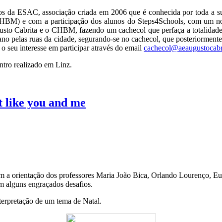
os da ESAC, associação criada em 2006 que é conhecida por toda a s
CHBM) e com a participação dos alunos do Steps4Schools, com um no
sto Cabrita e o CHBM, fazendo um cachecol que perfaça a totalidade d
ano pelas ruas da cidade, segurando-se no cachecol, que posteriormente 
o seu interesse em participar através do email
cachecol@aeaugustocabri
ntro realizado em Linz.
t like you and me
 com a orientação dos professores Maria João Bica, Orlando Lourenço,
m alguns engraçados desafios.
terpretação de um tema de Natal.