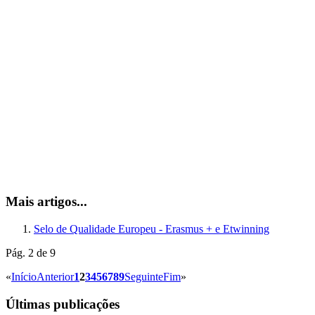
Mais artigos...
Selo de Qualidade Europeu - Erasmus + e Etwinning
Pág. 2 de 9
«
Início
Anterior
1
2
3
4
5
6
7
8
9
Seguinte
Fim
»
Últimas publicações