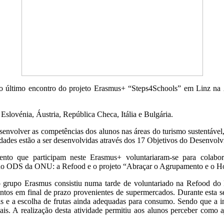
o último encontro do projeto Erasmus+ “Steps4Schools” em Linz na 
Eslovénia, Áustria, República Checa, Itália e Bulgária.
esenvolver as competências dos alunos nas áreas do turismo sustentável
ividades estão a ser desenvolvidas através dos 17 Objetivos do Desen
nto que participam neste Erasmus+ voluntariaram-se para colabor
do ODS da ONU: a Refood e o projeto “Abraçar o Agrupamento e o H
 grupo Erasmus consistiu numa tarde de voluntariado na Refood do Bar
entos em final de prazo provenientes de supermercados. Durante esta s
is e a escolha de frutas ainda adequadas para consumo. Sendo que a in
imais. A realização desta atividade permitiu aos alunos perceber com