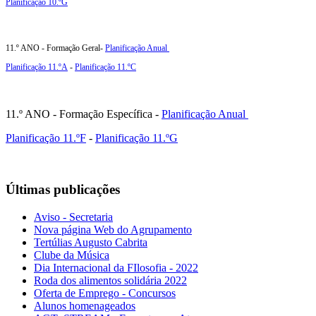
Planificação 10.ºG
11.º ANO - Formação Geral-
Planificação Anual
Planificação 11.ºA
-
Planificação 11.ºC
11.º ANO - Formação Específica -
Planificação Anual
Planificação 11.ºF
-
Planificação 11.ºG
Últimas publicações
Aviso - Secretaria
Nova página Web do Agrupamento
Tertúlias Augusto Cabrita
Clube da Música
Dia Internacional da FIlosofia - 2022
Roda dos alimentos solidária 2022
Oferta de Emprego - Concursos
Alunos homenageados