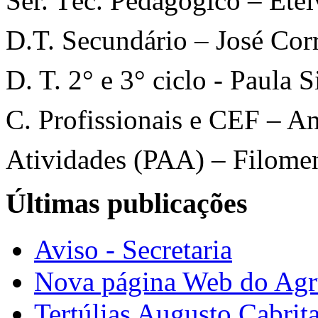
Ser. Téc. Pedagógico – Etel
D.T. Secundário – José Cor
D. T. 2° e 3° ciclo - Paula
C. Profissionais e CEF – A
Atividades (PAA) – Filome
Últimas publicações
Aviso - Secretaria
Nova página Web do Ag
Tertúlias Augusto Cabrit