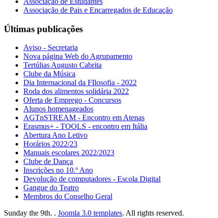
Associação de Estudantes
Associação de Pais e Encarregados de Educação
Últimas publicações
Aviso - Secretaria
Nova página Web do Agrupamento
Tertúlias Augusto Cabrita
Clube da Música
Dia Internacional da FIlosofia - 2022
Roda dos alimentos solidária 2022
Oferta de Emprego - Concursos
Alunos homenageados
AGTnSTREAM - Encontro em Atenas
Erasmus+ - TOOLS - encontro em Itália
Abertura Ano Letivo
Horários 2022/23
Manuais escolares 2022/2023
Clube de Dança
Inscrições no 10.º Ano
Devolução de computadores - Escola Digital
Gangue do Teatro
Membros do Conselho Geral
Sunday the 9th. .
Joomla 3.0 templates
. All rights reserved.