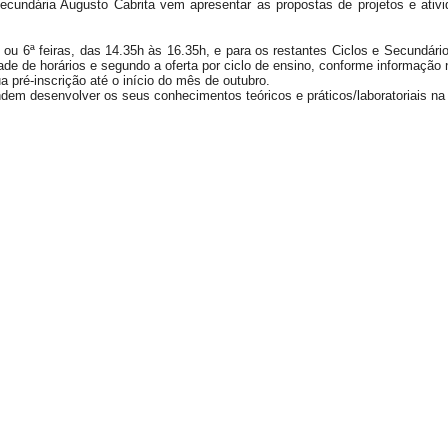
Secundária Augusto Cabrita vem apresentar as propostas de
projetos e ati
 ou 6ª feiras,
das 14.35h às 16.35h, e para os restantes Ciclos e Secundári
de de horários e segundo a oferta por ciclo de ensino, conforme informação n
 pré-inscrição até o início do mês de outubro.
em desenvolver os seus conhecimentos teóricos e práticos/laboratoriais na 