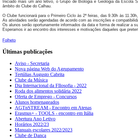
Iniciado mais um ano letivo, o Grupo de Biologia e Geologia da Escola 
âmbito do Clube do Calhau.
O Clube funcionará para o Primeiro Ciclo às 2ª feiras, das 9.30h às 11.30h,
As atividades serão agendadas
de acordo com as inscrições e compatibilida
Os alunos serão oportunamente informados da data e forma de realizar a sua
Esperamos ir ao encontro dos interesses e motivações daqueles que pretend
Folheto
Últimas publicações
Aviso - Secretaria
Nova página Web do Agrupamento
Tertúlias Augusto Cabrita
Clube da Música
Dia Internacional da FIlosofia - 2022
Roda dos alimentos solidária 2022
Oferta de Emprego - Concursos
Alunos homenageados
AGTnSTREAM - Encontro em Atenas
Erasmus+ - TOOLS - encontro em Itália
Abertura Ano Letivo
Horários 2022/23
Manuais escolares 2022/2023
Clube de Dança