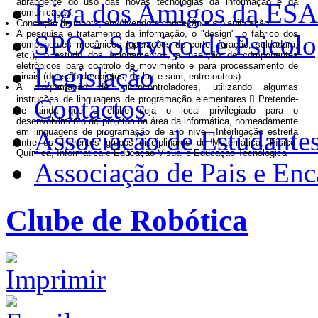
abrangente do uso das novas tecnologias da informação e da
Liga dos Amigos da ES
comunicação.
Conceção de robots, envolvendo a conceção e a planificação.
A pesquisa e tratamento da informação, o "design", o fabrico dos
SPO - Serviço de Psicolo
componentes mecânicos (operações de corte, furação, soldadura,
etc.), o estudo dos acionamentos, a inserção de componentes
eletrónicos para controlo de movimento e para processamento de
Legislação
sinais (deteção de objetos, de luz e som, entre outros)
A programação de microcontroladores, utilizando algumas
instruções de linguagens de programação elementares. Pretende-
Contactos
se ainda que o clube seja o local privilegiado para o
desenvolvimento de projetos na área da informática, nomeadamente
Associação de Estudante
em linguagens de programação de alto nível. Interligação estreita
entre os diferentes grupos disciplinares de Matemática, Físico-
Química, Informática e Educação Visual e Educação Tecnológica
Associação de Pais e En
Clube de Robótica